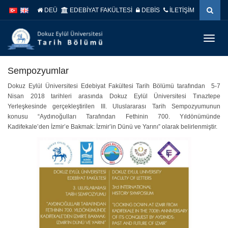
İçeriğe
Navigasyona
DEÜ
EDEBİYAT FAKÜLTESİ
DEBİS
İLETİŞİM
atla
atla
Menüy
Geç
Sempozyumlar
Dokuz Eylül Üniversitesi Edebiyat Fakültesi Tarih Bölümü tarafından 5-7
Nisan 2018 tarihleri arasında Dokuz Eylül Üniversitesi Tınaztepe
Yerleşkesinde gerçekleştirilen III. Uluslararası Tarih Sempozyumunun
konusu “Aydınoğulları Tarafından Fethinin 700. Yıldönümünde
Kadifekale’den İzmir’e Bakmak: İzmir’in Dünü ve Yarını” olarak belirlenmiştir.