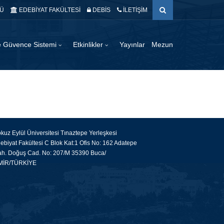
Ü
EDEBİYAT FAKÜLTESİ
DEBİS
İLETİŞİM
te Güvence Sistemi
Etkinlikler
Yayınlar
Mezun
kuz Eylül Üniversitesi Tınaztepe Yerleşkesi
ebiyat Fakültesi C Blok Kat:1 Ofis No: 162 Adatepe
h. Doğuş Cad. No: 207/M 35390 Buca/
MİR/TÜRKİYE