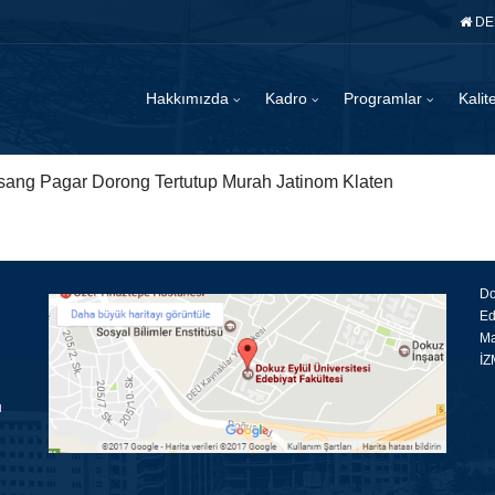
DE
Hakkımızda
Kadro
Programlar
Kali
ang Pagar Dorong Tertutup Murah Jatinom Klaten
Do
Ed
Ma
İZ
ü