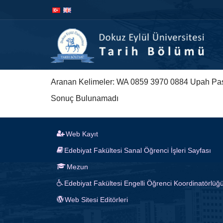
İçeriğe
Navigasyona
atla
atla
Aranan Kelimeler: WA 0859 3970 0884 Upah Pas
Sonuç Bulunamadı
Web Kayıt
Edebiyat Fakültesi Sanal Öğrenci İşleri Sayfası
Mezun
Edebiyat Fakültesi Engelli Öğrenci Koordinatörlüğ
Web Sitesi Editörleri